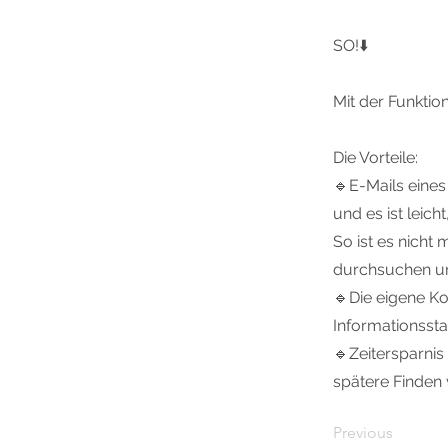
SO!⬇️
Mit der Funktion
Die Vorteile:
🔹E-Mails eine
und es ist leich
So ist es nich
durchsuchen un
🔹Die eigene Ko
Informationssta
🔹Zeitersparnis
spätere Finden 
Previous