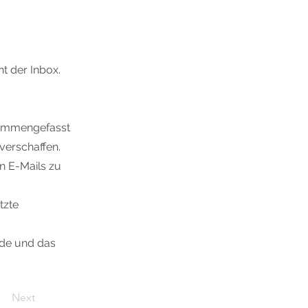
ht der Inbox.
usammengefasst
 verschaffen.
n E-Mails zu
tzte
nde und das
Next