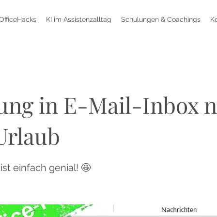
OfficeHacks
KI im Assistenzalltag
Schulungen & Coachings
K
ng in E-Mail-Inbox 
Urlaub
st einfach genial! 🤩