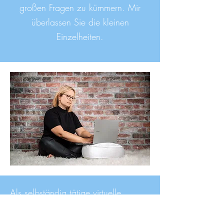
großen Fragen zu kümmern. Mir
überlassen Sie die kleinen
Einzelheiten.
Als selbständig tätige virtuelle
Assistenz arbeite ich für meine
Kunden überwiegend online in